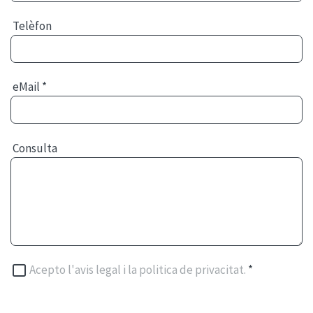
Telèfon
eMail
*
Consulta
Acepto l'avis legal i la politica de privacitat.
*