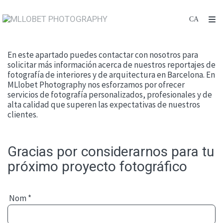
En este apartado puedes contactar con nosotros para
solicitar más información acerca de nuestros reportajes de
fotografía de interiores y de arquitectura en Barcelona. En
MLlobet Photography nos esforzamos por ofrecer
servicios de fotografía personalizados, profesionales y de
alta calidad que superen las expectativas de nuestros
clientes.
Gracias por considerarnos para tu
próximo proyecto fotográfico
Nom
*